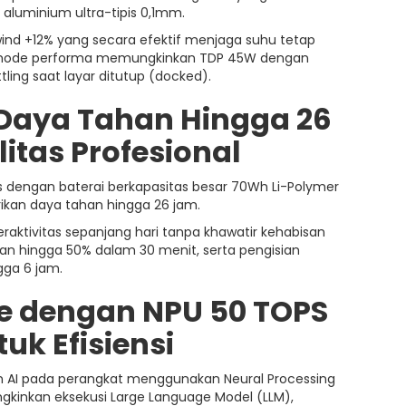
ink aluminium ultra-tipis 0,1mm.
wind +12% yang secara efektif menjaga suhu tetap
tu, mode performa memungkinkan TDP 45W dengan
tling saat layar ditutup (docked).
Daya Tahan Hingga 26
tas Profesional
s dengan baterai berkapasitas besar 70Wh Li-Polymer
kan daya tahan hingga 26 jam.
raktivitas sepanjang hari tanpa khawatir kehabisan
ian hingga 50% dalam 30 menit, serta pengisian
gga 6 jam.
ce dengan NPU 50 TOPS
uk Efisiensi
 AI pada perangkat menggunakan Neural Processing
gkinkan eksekusi Large Language Model (LLM),