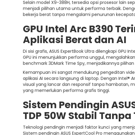
Selain model X9-388H, tersedia opsi prosesor lain s
menjadi pilihan utama untuk performa terbaik. Den
bekerja berat tanpa mengalami penurunan kecepatan
GPU Intel Arc B390 Ter
Aplikasi Berat dan AI
Di sisi grafis, ASUS ExpertBook Ultra dilengkapi GPU I
GPU ini menunjukkan performa unggul, mengalahkan
benchmark 3DMark Time Spy, menjadikannya pilihan id
Kemampuan ini sangat mendukung pengeditan video 4K,
aplikasi AI secara langsung di laptop. Dengan Int
visual yang lancar dan responsif tanpa hambatan,
yang memerlukan performa grafis tinggi.
Sistem Pendingin ASUS
TDP 50W Stabil Tanpa 
Teknologi pendingin menjadi faktor kunci yang menja
Sistem pendingin ASUS ExpertCool Pro menggunakan k