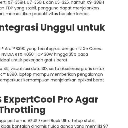
eperti X7-358H, U7-356H, dan U5-325, namun X9-388H
gan TDP yang stabil, pengguna dapat menjalankan
, memastikan produktivitas berjalan lancar.
integrasi Unggul untuk
ntel® Arc™ B390 yang terintegrasi dengan 12 Xe Cores.
 NVIDIA RTX 4050 TGP 30W hingga 35% pada
eal untuk pekerjaan grafis berat.
 visualisasi data 3D, serta akselerasi grafis untuk
el® Arc™ B390, laptop mampu memberikan pengalaman
 memperkuat kemampuan menjalankan aplikasi berat
 ExpertCool Pro Agar
Throttling
ga performa ASUS ExpertBook Ultra tetap stabil.
ipas bantalan dinamis fluida ganda yang memiliki 97