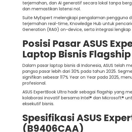
terjemahan, dan AI generatif secara lokal tanpa be
dan memastikan latensi nol.
Suite MyExpert melengkapi pengalaman pengguna deng
terjemahan real-time, Knowledge Hub untuk pencar
Generation (RAG) on-device, serta integrasi lengkap 
Posisi Pasar ASUS Exp
Laptop Bisnis Flagshi
Dalam pasar laptop bisnis di Indonesia, ASUS telah
pangsa pasar lebih dari 30% pada tahun 2025. Seg
signifikan sebesar 117% Year on Year pada 2025, me
profesional.
ASUS ExpertBook Ultra hadir sebagai flagship yang men
kolaborasi inovatif bersama Intel® dan Microsoft®
eksekutif bisnis.
Spesifikasi ASUS Exper
(B9406CAA)