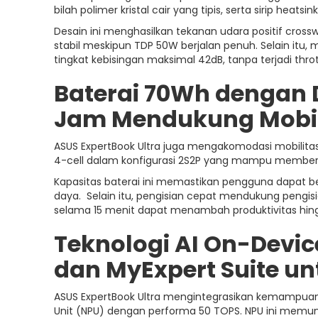
bilah polimer kristal cair yang tipis, serta sirip heats
Desain ini menghasilkan tekanan udara positif cross
stabil meskipun TDP 50W berjalan penuh. Selain i
tingkat kebisingan maksimal 42dB, tanpa terjadi throt
Baterai 70Wh dengan 
Jam Mendukung Mobili
ASUS ExpertBook Ultra juga mengakomodasi mobilita
4-cell dalam konfigurasi 2S2P yang mampu memberi
Kapasitas baterai ini memastikan pengguna dapat be
daya. Selain itu, pengisian cepat mendukung pengis
selama 15 menit dapat menambah produktivitas hin
Teknologi AI On-Devi
dan MyExpert Suite unt
ASUS ExpertBook Ultra mengintegrasikan kemampuan
Unit (NPU) dengan performa 50 TOPS. NPU ini memun