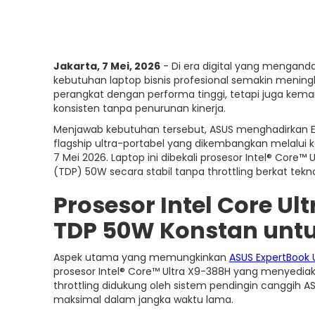
Jakarta, 7 Mei, 2026
- Di era digital yang menganda
kebutuhan laptop bisnis profesional semakin menin
perangkat dengan performa tinggi, tetapi juga kem
konsisten tanpa penurunan kinerja.
Menjawab kebutuhan tersebut, ASUS menghadirkan Ex
flagship ultra-portabel yang dikembangkan melalui ko
7 Mei 2026. Laptop ini dibekali prosesor Intel® Cor
(TDP) 50W secara stabil tanpa throttling berkat tekn
Prosesor Intel Core U
TDP 50W Konstan unt
Aspek utama yang memungkinkan
ASUS ExpertBook U
prosesor Intel® Core™ Ultra X9-388H yang menyediak
throttling didukung oleh sistem pendingin canggih A
maksimal dalam jangka waktu lama.