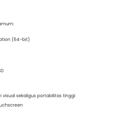
a umum:
ation (64-bit)
SD
ual sekaligus portabilitas tinggi:
ouchscreen