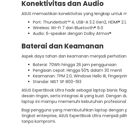
Konektivitas dan Audio
ASUS memastikan konektivitas yang lengkap untuk m
Port: Thunderbolt™ 4, USB-A 3.2 Gen2, HDMI® 2.1
Wireless: Wi-Fi 7 dan Bluetooth® 6.0
Audio: 6-speaker dengan Dolby Atmos®
Baterai dan Keamanan
Aspek daya tahan dan keamanan menjadi perhatian 
Baterai: 70Wh hingga 26 jam penggunaan
Pengisian cepat: Hingga 50% dalam 30 menit
Keamanan: TPM 2.0, Windows Hello IR, Fingerpri
Standar: NIST SP 800-193
ASUS ExpertBook Ultra hadir sebagai laptop bisnis f
desain ringan, serta integrasi AI yang kuat. Dengan d
laptop ini mampu memenuhi kebutuhan profesional
Bagi pengguna yang membutuhkan laptop dengan perf
tingkat enterprise, ASUS ExpertBook Ultra menjadi pi
tanpa kompromi.