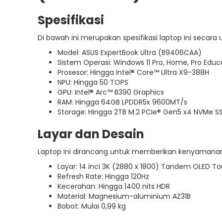
Spesifikasi
Di bawah ini merupakan spesifikasi laptop ini secar
Model: ASUS ExpertBook Ultra (B9406CAA)
Sistem Operasi: Windows 11 Pro, Home, Pro Educ
Prosesor: Hingga Intel® Core™ Ultra X9-388H
NPU: Hingga 50 TOPS
GPU: Intel® Arc™ B390 Graphics
RAM: Hingga 64GB LPDDR5x 9600MT/s
Storage: Hingga 2TB M.2 PCIe® Gen5 x4 NVMe S
Layar dan Desain
Laptop ini dirancang untuk memberikan kenyamanan vis
Layar: 14 inci 3K (2880 x 1800) Tandem OLED T
Refresh Rate: Hingga 120Hz
Kecerahan: Hingga 1400 nits HDR
Material: Magnesium-aluminium AZ31B
Bobot: Mulai 0,99 kg