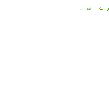
Lokasi
Kateg
219,000
Merek
Spesifikasi