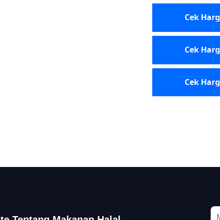
Cek Harga
Cek Harg
Cek Harg
te Tentang Makanan Halal