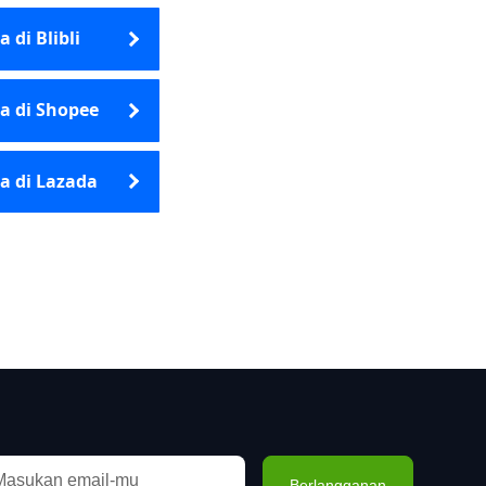
 di Blibli
a di Shopee
a di Lazada