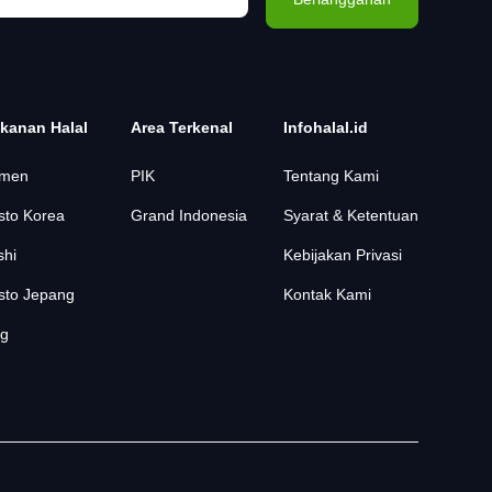
kanan Halal
Area Terkenal
Infohalal.id
men
PIK
Tentang Kami
sto Korea
Grand Indonesia
Syarat & Ketentuan
shi
Kebijakan Privasi
sto Jepang
Kontak Kami
og