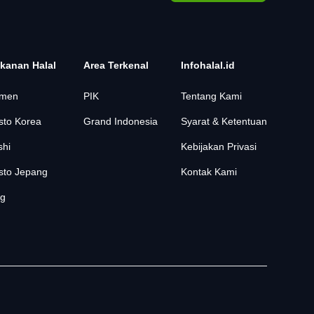
kanan Halal
Area Terkenal
Infohalal.id
men
PIK
Tentang Kami
sto Korea
Grand Indonesia
Syarat & Ketentuan
shi
Kebijakan Privasi
sto Jepang
Kontak Kami
og