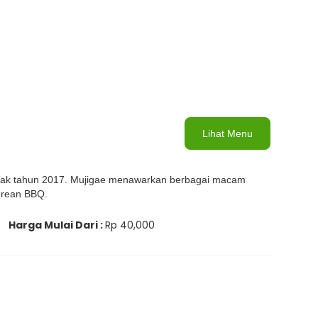
Lihat Menu
sejak tahun 2017. Mujigae menawarkan berbagai macam
Korean BBQ.
Harga Mulai Dari :
Rp 40,000