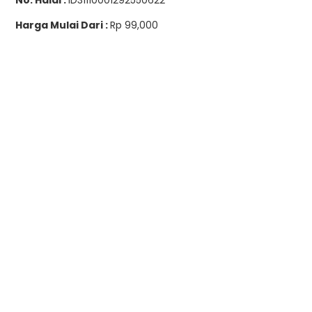
No. Halal :
ID31110001292550622
Harga Mulai Dari :
Rp 99,000