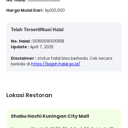
No. Halal :
00160090010818
Harga Mulai Dari :
Rp100,000
Telah Tersertifikasi Halal
No. Halal :
00160090010818
Update :
April 7, 2025
Disclaimer :
status halal bisa berbeda. Cek secara
berkala di
https://bpjph.halal.go.id/
Lokasi Restoran
Shabu Hachi Kuningan City Mall