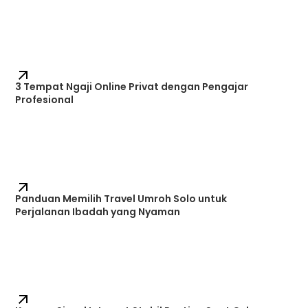
Bakso Bihun
Bakmi GM - Grand Indonesia
Grand Indonesia Food Street Lantai 5, Jalan M.H.
Thamrin No.1, Kebon Melati, Kb. Melati,
3 Tempat Ngaji Online Privat dengan Pengajar
Kecamatan Tanah Abang, Kota Jakarta Pusat,
Profesional
Daerah Khusus Ibukota Jakarta 10230
Cek Google Map
Bakmi GM Batununggal Bandung
Panduan Memilih Travel Umroh Solo untuk
Perjalanan Ibadah yang Nyaman
Jl. Gatot Subroto No.289, Cibangkong, Kec.
Batununggal, Kota Bandung, Jawa Barat 40273
Cek Google Map