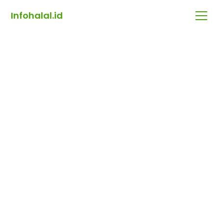
Infohalal.id
Rp 99,000
Merek
DS Modest