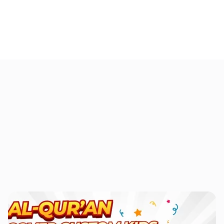
(tidak termasuk Sabtu, Ahad, dan hari
libur nasional)