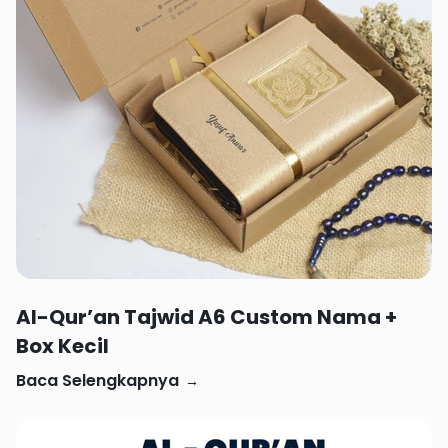
Rp 72,584
Al-Qur’an Tajwid A6 Custom Nama +
Box Kecil
Baca Selengkapnya
→