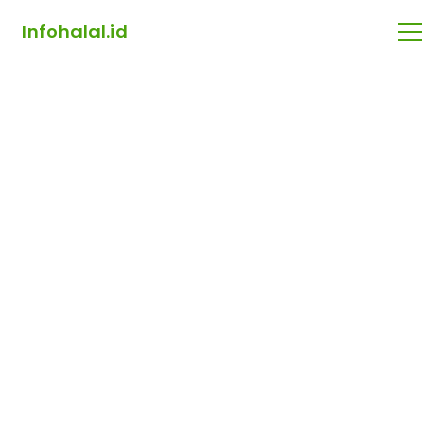
Infohalal.id
Rp 136,000
Merek